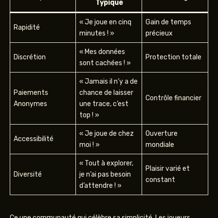
Typique
« Je joue en cinq
Gain de temps
Rapidité
minutes ! »
précieux
« Mes données
Discrétion
Protection totale
sont cachées ! »
« Jamais il n’y a de
Paiements
chance de laisser
Contrôle financier
Anonymes
une trace, c’est
top ! »
« Je joue de chez
Ouverture
Accessibilité
moi ! »
mondiale
« Tout à explorer,
Plaisir varié et
Diversité
je n’ai pas besoin
constant
d’attendre ! »
Ce une communauté qui célèbre sa simplicité. Les joueurs