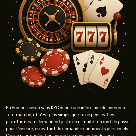
En France, casino sans KYC donne une idée claire de comment
tout marche, et c’est plus simple que tu ne penses. Ces
plateformes te demandent juste un e-mail et un mot de passe
pour t’inscrire, en évitant de demander documents personnels.
Casino sans verification permet de déposer fonds avec