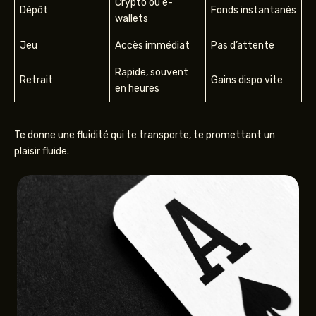
Crypto ou e-
Dépôt
Fonds instantanés
wallets
Jeu
Accès immédiat
Pas d’attente
Rapide, souvent
Retrait
Gains dispo vite
en heures
Te donne une fluidité qui te transporte, te promettant un
plaisir fluide.