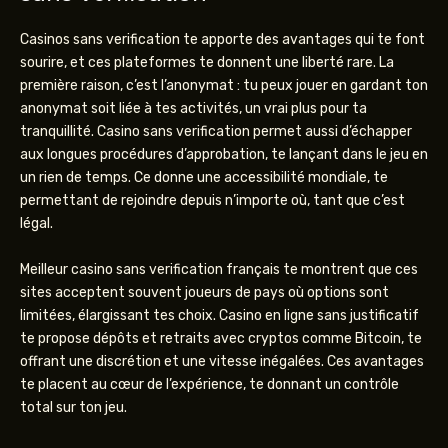
Casinos sans verification te apporte des avantages qui te font
sourire, et ces plateformes te donnent une liberté rare. La
première raison, c’est l’anonymat : tu peux jouer en gardant ton
anonymat soit liée à tes activités, un vrai plus pour ta
tranquillité. Casino sans verification permet aussi d’échapper
aux longues procédures d’approbation, te lançant dans le jeu en
un rien de temps. Ce donne une accessibilité mondiale, te
permettant de rejoindre depuis n’importe où, tant que c’est
légal.
Meilleur casino sans verification français te montrent que ces
sites acceptent souvent joueurs de pays où options sont
limitées, élargissant tes choix. Casino en ligne sans justificatif
te propose dépôts et retraits avec cryptos comme Bitcoin, te
offrant une discrétion et une vitesse inégalées. Ces avantages
te placent au cœur de l’expérience, te donnant un contrôle
total sur ton jeu.