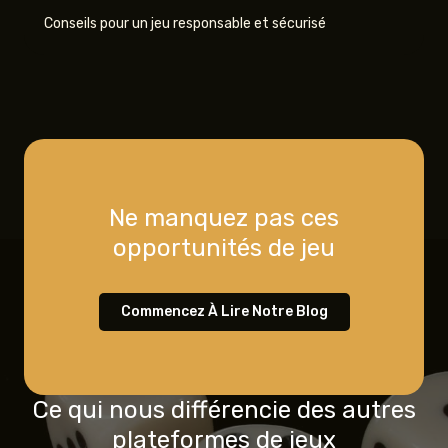
Conseils pour un jeu responsable et sécurisé
Ne manquez pas ces
opportunités de jeu
Commencez À Lire Notre Blog
Ce qui nous différencie des autres
plateformes de jeux