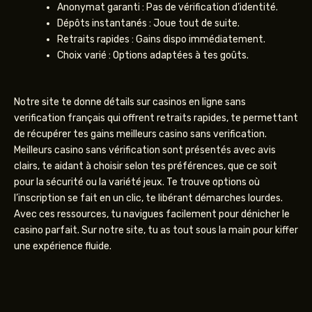
Anonymat garanti : Pas de vérification d’identité.
Dépôts instantanés : Joue tout de suite.
Retraits rapides : Gains dispo immédiatement.
Choix varié : Options adaptées à tes goûts.
Notre site te donne détails sur casinos en ligne sans
verification français qui offrent retraits rapides, te permettant
de récupérer tes gains meilleurs casino sans verification.
Meilleurs casino sans vérification sont présentés avec avis
clairs, te aidant à choisir selon tes préférences, que ce soit
pour la sécurité ou la variété jeux. Te trouve options où
l’inscription se fait en un clic, te libérant démarches lourdes.
Avec ces ressources, tu navigues facilement pour dénicher le
casino parfait. Sur notre site, tu as tout sous la main pour kiffer
une expérience fluide.