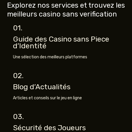
Explorez nos services et trouvez les
meilleurs casino sans verification
01.
Guide des Casino sans Piece
d’Identité
Une sélection des meilleurs platformes
02.
Blog d’Actualités
Articles et conseils sur le jeu en ligne
03.
Sécurité des Joueurs