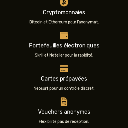
Cryptomonnaies
Bitcoin et Ethereum pour l’anonymat.
Portefeuilles électroniques
Skrill et Neteller pour la rapidité.
Cartes prépayées
Neosurf pour un contrôle discret.
Vouchers anonymes
Flexibilité pas de réception.