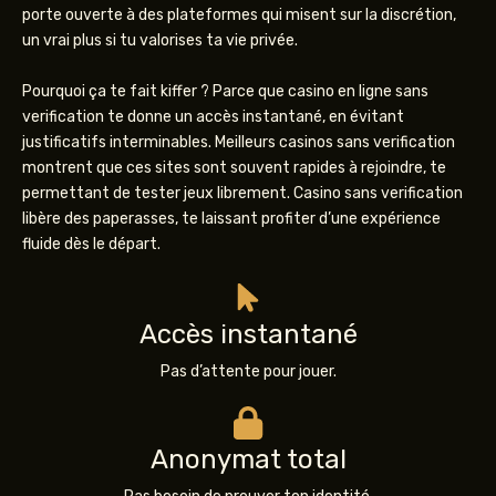
porte ouverte à des plateformes qui misent sur la discrétion,
un vrai plus si tu valorises ta vie privée.
Pourquoi ça te fait kiffer ? Parce que casino en ligne sans
verification te donne un accès instantané, en évitant
justificatifs interminables. Meilleurs casinos sans verification
montrent que ces sites sont souvent rapides à rejoindre, te
permettant de tester jeux librement. Casino sans verification
libère des paperasses, te laissant profiter d’une expérience
fluide dès le départ.
Accès instantané
Pas d’attente pour jouer.
Anonymat total