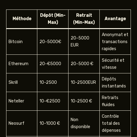
Dépôt (Min-
Retrait
Méthode
Avantage
Max)
(Min-Max)
Anonymat et
20-5000
Bitcoin
20-5000€
transactions
EUR
rapides
Sécurité et
Ethereum
20-€5000
20-5000 €
vitesse
Dépôts
Skrill
10-2500
10-2500EUR
instantanés
Retraits
Neteller
10-€2500
10-2500 €
fluides
Contrôle
Non
Neosurf
10-1000 €
total des
disponible
dépenses