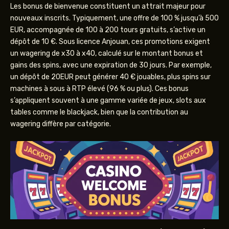
Les bonus de bienvenue constituent un attrait majeur pour
nouveaux inscrits. Typiquement, une offre de 100 % jusqu’à 500
EUR, accompagnée de 100 à 200 tours gratuits, s’active un
dépôt de 10 €. Sous licence Anjouan, ces promotions exigent
un wagering de x30 à x40, calculé sur le montant bonus et
gains des spins, avec une expiration de 30 jours. Par exemple,
un dépôt de 20EUR peut générer 40 € jouables, plus spins sur
machines à sous à RTP élevé (96 % ou plus). Ces bonus
s’appliquent souvent à une gamme variée de jeux, slots aux
tables comme le blackjack, bien que la contribution au
wagering diffère par catégorie.